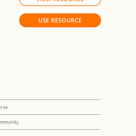
USE RESOURCE
urse
mmunity