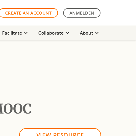
CREATE AN ACCOUNT
ANMELDEN
expand_more
expand_more
expand_more
Facilitate
Collaborate
About
 MOOC
VIEW RESOURCE